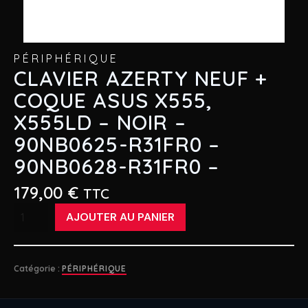
PÉRIPHÉRIQUE
CLAVIER AZERTY NEUF +
COQUE ASUS X555,
X555LD – NOIR –
90NB0625-R31FR0 –
90NB0628-R31FR0 –
179,00
€
TTC
quantité
AJOUTER AU PANIER
de
CLAVIER
AZERTY
Catégorie :
PÉRIPHÉRIQUE
NEUF
+