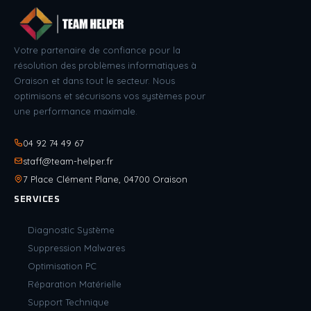
COQUE
ASUS
X555,
Votre partenaire de confiance pour la
X555LD
résolution des problèmes informatiques à
Oraison et dans tout le secteur. Nous
-
optimisons et sécurisons vos systèmes pour
NOIR
une performance maximale.
-
90NB0625-
04 92 74 49 67
R31FR0
staff@team-helper.fr
-
7 Place Clément Plane, 04700 Oraison
90NB0628-
SERVICES
R31FR0
-
Diagnostic Système
Suppression Malwares
Optimisation PC
Réparation Matérielle
Support Technique